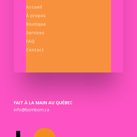
Accueil
À propos
Boutique
Services
FAQ
Contact
FAIT À LA MAIN AU QUÉBEC
info@bombom.ca