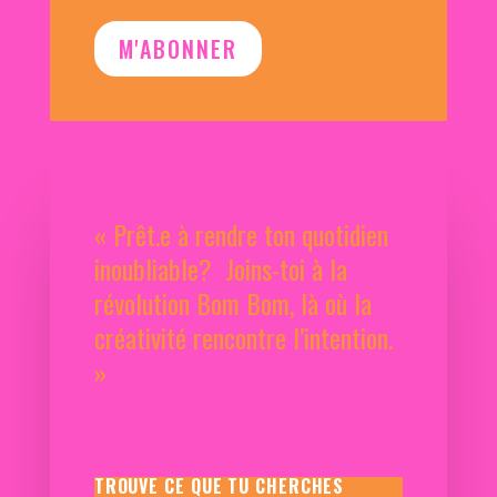
M'ABONNER
LA PSYCHOLOGIE
À TON POIGNET
« Prêt.e à rendre ton quotidien
inoubliable? Joins-toi à la
révolution Bom Bom, là où la
créativité rencontre l’intention.
»
TROUVE CE QUE TU CHERCHES