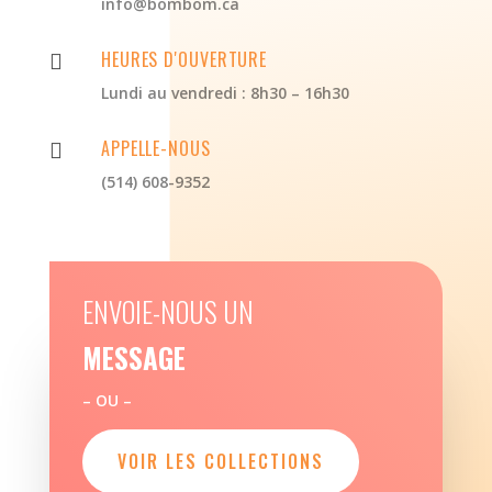
info@bombom.ca
HEURES D'OUVERTURE

Lundi au vendredi : 8h30 – 16h30
APPELLE-NOUS

(514) 608-9352
ENVOIE-NOUS UN
MESSAGE
– OU –
VOIR LES COLLECTIONS