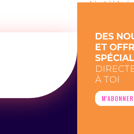
Joins-toi à la ré
créativité rencont
DES NO
ET OFF
SPÉCIA
DIRECT
À TOI
M'ABONNER