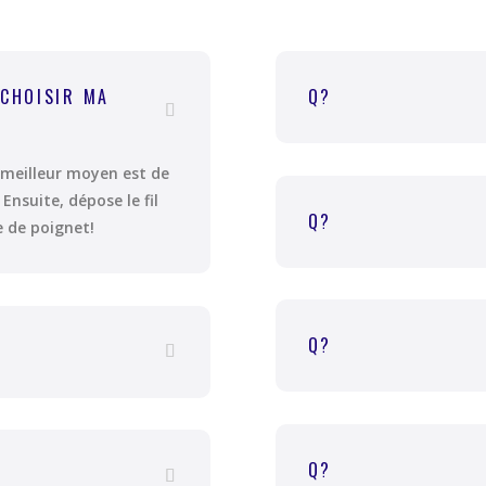
 CHOISIR MA
Q?
e meilleur moyen est de
Ensuite, dépose le fil
Q?
e de poignet!
Q?
Q?