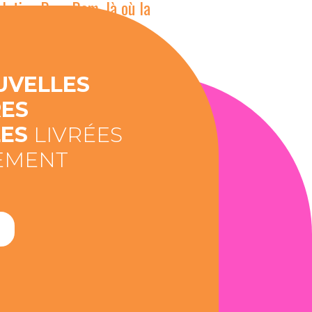
volution Bom Bom, là où la
re l’intention. »
UVELLES
RES
LES
LIVRÉES
EMENT