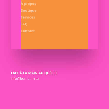
À propos
Boutique
Services
FAQ
Contact
FAIT À LA MAIN AU QUÉBEC
info@bombom.ca