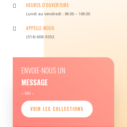
HEURES D'OUVERTURE

Lundi au vendredi : 8h30 – 16h30
APPELLE-NOUS

(514) 608-9352
ENVOIE-NOUS UN
MESSAGE
– OU –
VOIR LES COLLECTIONS