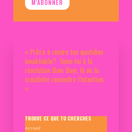
M'ABONNER
LA PSYCHOLOGIE
À TON POIGNET
« Prêt.e à rendre ton quotidien
inoubliable? Joins-toi à la
révolution Bom Bom, là où la
créativité rencontre l’intention.
»
TROUVE CE QUE TU CHERCHES
Accueil