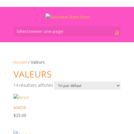
Livraison gratuite
pour tout achat de 60$ et plus.
Sélectionner une page
Accueil
/ Valeurs
VALEURS
14 résultats affichés
AMOR
$
25.00