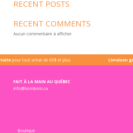
RECENT POSTS
RECENT COMMENTS
Aucun commentaire à afficher.
ite
pour tout achat de 60$ et plus.
Livraison gra
FAIT À LA MAIN AU QUÉBEC
info@bombom.ca
Boutique