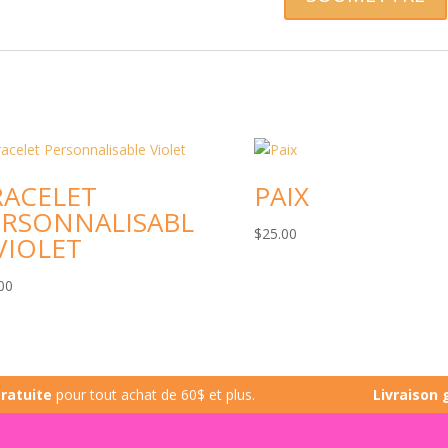
RACELET
PAIX
ERSONNALISABL
$
25.00
VIOLET
00
te
pour tout achat de 60$ et plus.
Livraison gratui