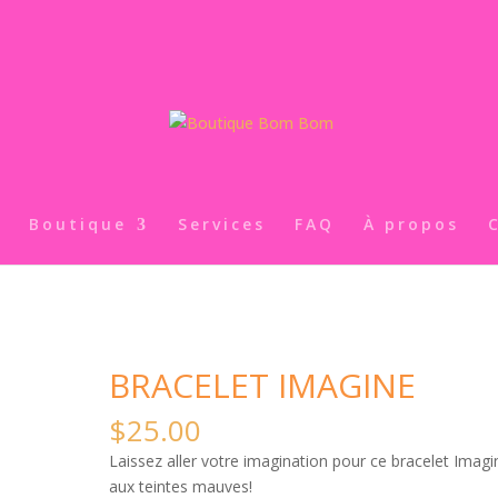
Boutique
Services
FAQ
À propos
BRACELET IMAGINE
$
25.00
Laissez aller votre imagination pour ce bracelet Imagi
aux teintes mauves!