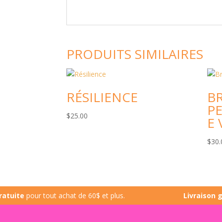
PRODUITS SIMILAIRES
RÉSILIENCE
B
P
$
25.00
E 
$
30.
e
pour tout achat de 60$ et plus.
Livraison gratui