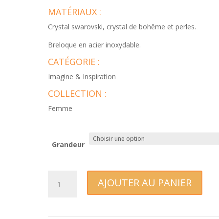
MATÉRIAUX :
Crystal swarovski, crystal de bohême et perles.
Breloque en acier inoxydable.
CATÉGORIE :
Imagine & Inspiration
COLLECTION :
Femme
Grandeur
quantité
AJOUTER AU PANIER
de
Bracelet
Imagine