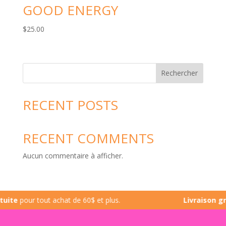
GOOD ENERGY
$
25.00
Rechercher
RECENT POSTS
RECENT COMMENTS
Aucun commentaire à afficher.
te
pour tout achat de 60$ et plus.
Livraison grat