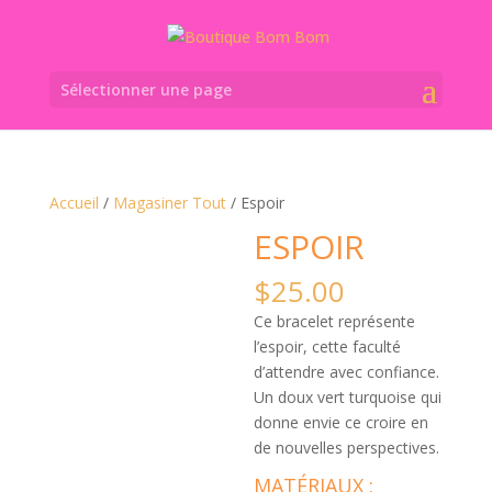
Sélectionner une page
Accueil
/
Magasiner Tout
/ Espoir
ESPOIR
$
25.00
Ce bracelet représente
l’espoir, cette faculté
d’attendre avec confiance.
Un doux vert turquoise qui
donne envie ce croire en
de nouvelles perspectives.
MATÉRIAUX :