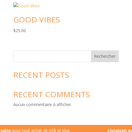
GOOD VIBES
$
25.00
Rechercher
RECENT POSTS
RECENT COMMENTS
Aucun commentaire à afficher.
ite
pour tout achat de 60$ et plus.
Livraison grat