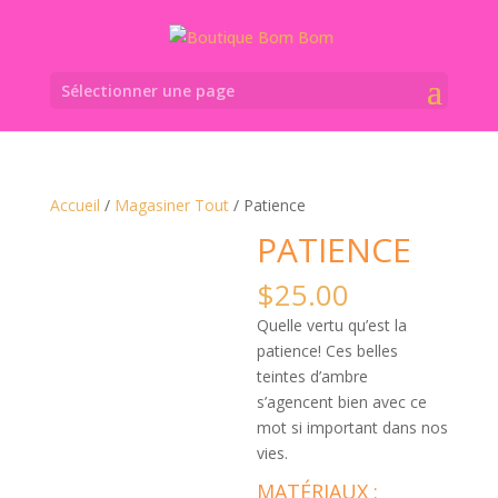
Sélectionner une page
Accueil
/
Magasiner Tout
/ Patience
PATIENCE
$
25.00
Quelle vertu qu’est la
patience! Ces belles
teintes d’ambre
s’agencent bien avec ce
mot si important dans nos
vies.
MATÉRIAUX :