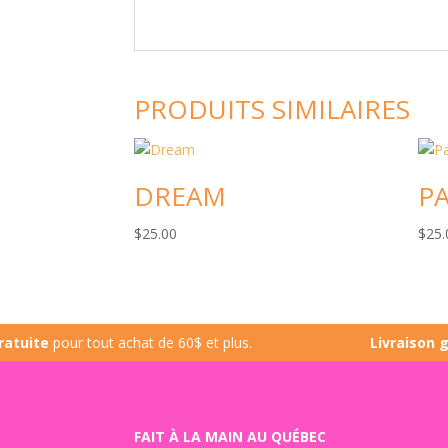
PRODUITS SIMILAIRES
DREAM
P
$
25.00
$
25.
e
pour tout achat de 60$ et plus.
Livraison gratui
FAIT À LA MAIN AU QUÉBEC