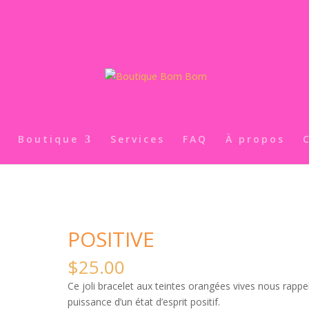
Boutique
Services
FAQ
À propos
POSITIVE
$
25.00
Ce joli bracelet aux teintes orangées vives nous rappel
puissance d’un état d’esprit positif.