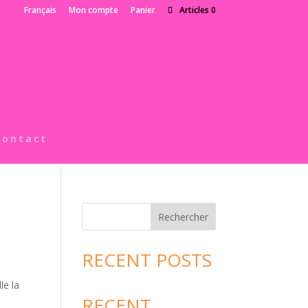
Français
Mon compte
Panier
Articles 0
Contact
Rechercher
RECENT POSTS
le la
RECENT