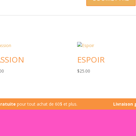
ASSION
ESPOIR
00
$
25.00
te
pour tout achat de 60$ et plus.
Livraison gratui